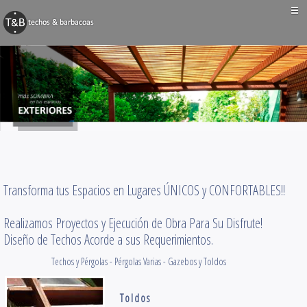
☰
BARBACOAS
Techos y Pérgolas
Decks y Terrazas
Obras Varias
Contacto
Transforma tus Espacios en Lugares ÚNICOS y CONFORTABLES!!
Realizamos Proyectos y Ejecución de Obra Para Su Disfrute!
Diseño de Techos Acorde a sus Requerimientos.
Techos y Pérgolas - Pérgolas Varias - Gazebos y Toldos
Toldos