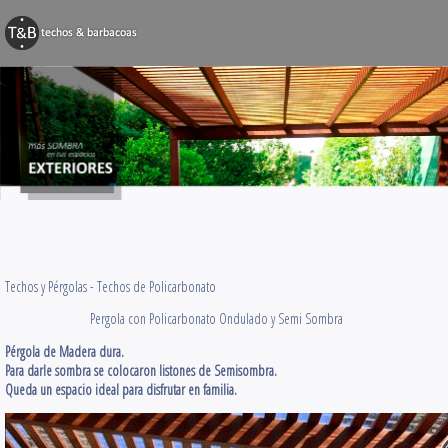
BARBACOAS
Techos y Pérg
Decks y Terr
Obras Varias
Contacto
Techos y Pérgolas -
Techos de Policarbonato
Pergola con Policarbonato Ondulado y Semi Sombra
Pérgola de Madera dura.
Para darle sombra se colocaron listones de Semisombra.
Queda un espacio ideal para disfrutar en familia.