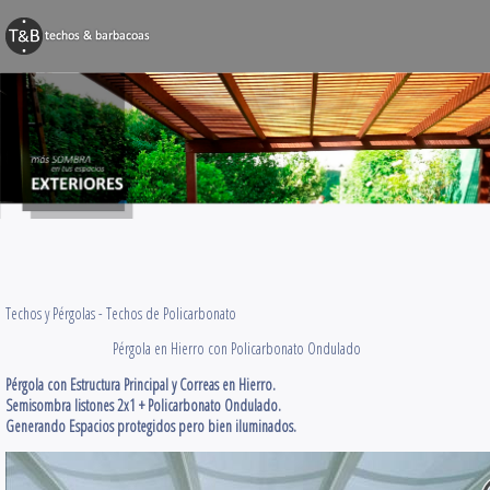
BARBACOAS
Techos y Pérg
Decks y Terr
Obras Varias
Contacto
Techos y Pérgolas -
Techos de Policarbonato
Pérgola en Hierro con Policarbonato Ondulado
Pérgola con Estructura Principal y Correas en Hierro.
Semisombra listones 2x1 + Policarbonato Ondulado.
Generando Espacios protegidos pero bien iluminados.