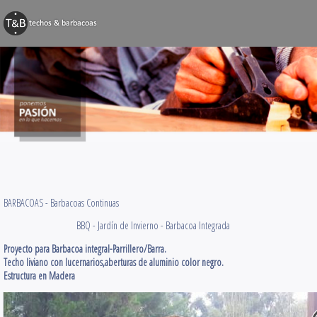
BARBACOAS
Techos y Pérg
Decks y Terr
Obras Varias
Contacto
BARBACOAS -
Barbacoas Continuas
BBQ - Jardín de Invierno - Barbacoa Integrada
Proyecto para Barbacoa integral-Parrillero/Barra.
Techo liviano con lucernarios,aberturas de aluminio color negro.
Estructura en Madera